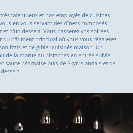
 très talentueux et nos employés de cuisines
 vous en vous servant des dîners composés
t et d'un dessert. Vous passerez vos soirées
r du bâtiment principal où vous vous régalerez
son frais et de gibier cuisinés maison. Un
it de la morue au pistaches en entrée suivie
ec sauce béarnaise puis de Skyr islandais et de
 dessert.