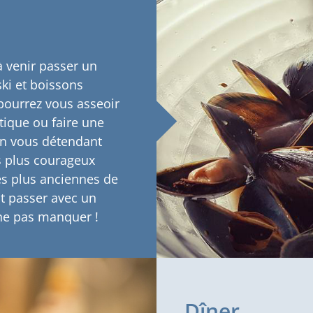
 à venir passer un
ki et boissons
 pourrez vous asseoir
tique ou faire une
 en vous détendant
s plus courageux
es plus anciennes de
it passer avec un
 ne pas manquer !
Dîner