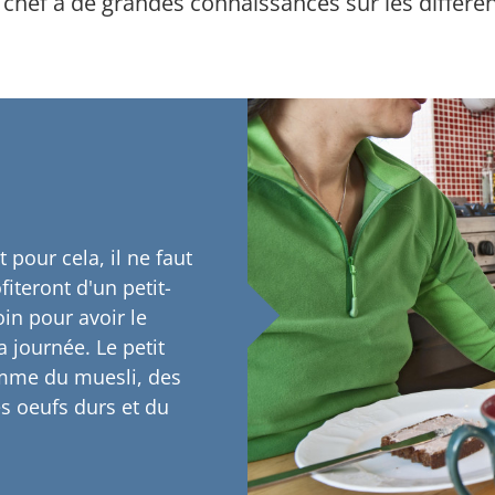
re chef a de grandes connaissances sur les différe
pour cela, il ne faut
iteront d'un petit-
in pour avoir le
a journée. Le petit
omme du muesli, des
des oeufs durs et du