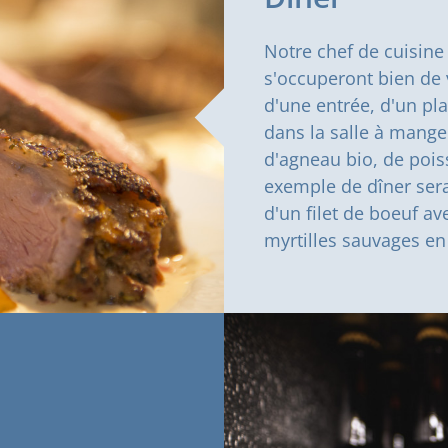
Notre chef de cuisine
s'occuperont bien de
d'une entrée, d'un pla
dans la salle à mange
d'agneau bio, de pois
exemple de dîner sera
d'un filet de boeuf av
myrtilles sauvages en