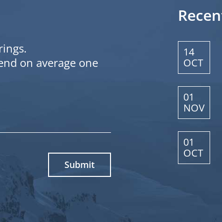
Recen
rings.
14
send on average one
OCT
01
NOV
01
OCT