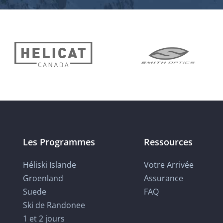
Les Programmes
Ressources
Héliski Islande
Votre Arrivée
Groenland
Assurance
Suede
FAQ
Ski de Randonee
1 et 2 jours