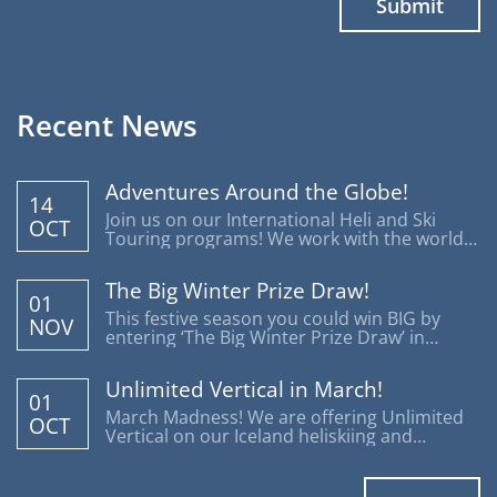
Recent News
Adventures Around the Globe!
14
Join us on our International Heli and Ski
OCT
Touring programs! We work with the world's
most reputable operators offering trips
around the globe.
The Big Winter Prize Draw!
01
This festive season you could win BIG by
NOV
entering ‘The Big Winter Prize Draw’ in
support of Disability Snowsport UK.
Unlimited Vertical in March!
01
March Madness! We are offering Unlimited
OCT
Vertical on our Iceland heliskiing and
heliboarding programs.