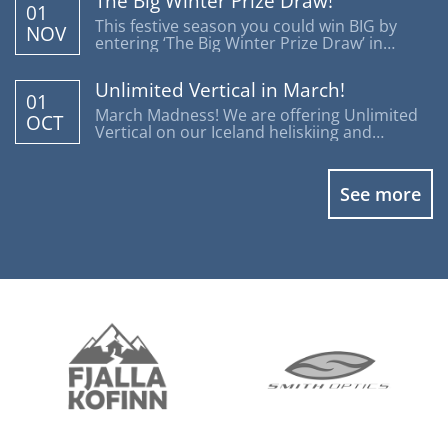
The Big Winter Prize Draw!
01
This festive season you could win BIG by
NOV
entering ‘The Big Winter Prize Draw’ in
support of Disability Snowsport UK.
Unlimited Vertical in March!
01
March Madness! We are offering Unlimited
OCT
Vertical on our Iceland heliskiing and
heliboarding programs.
See more