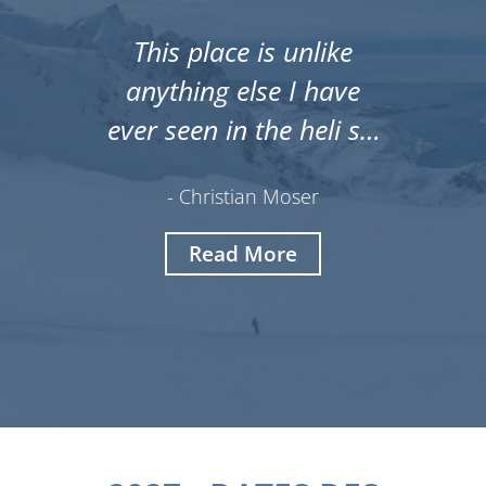
This place is unlike
anything else I have
ever seen in the heli ski
world...WOW. The
- Christian Moser
terrain and the skiing is
absolutely mind
Read More
blowing.