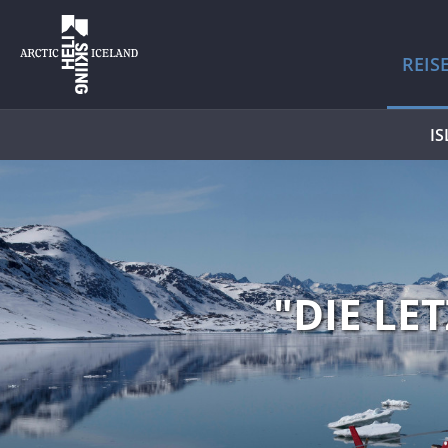
REI
I
"DIE LE