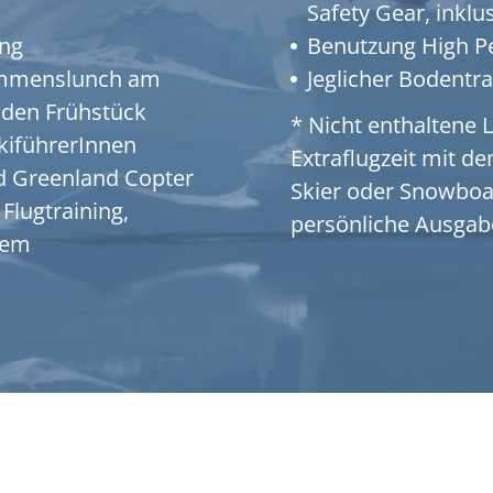
Safety Gear, inklu
ung
Benutzung High P
kommenslunch am
Jeglicher Bodentr
nden Frühstück
* Nicht enthaltene 
SkiführerInnen
Extraflugzeit mit d
nd Greenland Copter
Skier oder Snowboa
Flugtraining,
persönliche Ausgab
iem