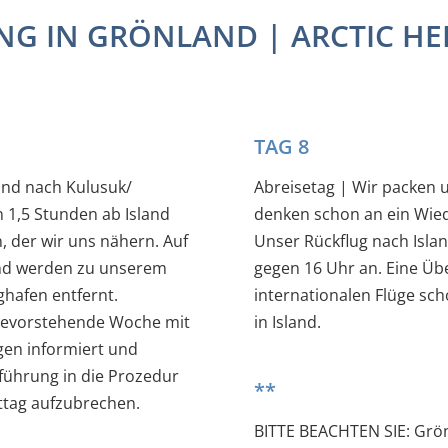
ING IN GRÖNLAND | ARCTIC HEL
TAG 8
land nach Kulusuk/
Abreisetag | Wir packen unsere Taschen, sagen "auf Wiedersehen", aber
 1,5 Stunden ab Island
denken schon an ein Wie
, der wir uns nähern. Auf
Unser Rückflug nach Isla
nd werden zu unserem
gegen 16 Uhr an. Eine Übernachtung in Island ist nötig, da die meisten
hafen entfernt.
internationalen Flüge sc
 bevorstehende Woche mit
in Island.
gen informiert und
nführung in die Prozedur
**
ttag aufzubrechen.
BITTE BEACHTEN SIE: Grön