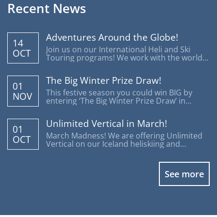
Recent News
Adventures Around the Globe!
14
Join us on our International Heli and Ski
OCT
Touring programs! We work with the world's
most reputable operators offering trips
around the globe.
The Big Winter Prize Draw!
01
This festive season you could win BIG by
NOV
entering ‘The Big Winter Prize Draw’ in
support of Disability Snowsport UK.
Unlimited Vertical in March!
01
March Madness! We are offering Unlimited
OCT
Vertical on our Iceland heliskiing and
heliboarding programs.
See more