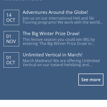
Adventures Around the Globe!
14
Join us on our International Heli and Ski
OCT
Touring programs! We work with the world's
most reputable operators offering trips
around the globe.
The Big Winter Prize Draw!
01
This festive season you could win BIG by
NOV
entering ‘The Big Winter Prize Draw’ in
support of Disability Snowsport UK.
Unlimited Vertical in March!
01
March Madness! We are offering Unlimited
OCT
Vertical on our Iceland heliskiing and
heliboarding programs.
See more