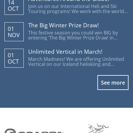
14
Join us on our International Heli and Ski
OCT
Touring programs! We work with the world's
most reputable operators offering trips
around the globe.
The Big Winter Prize Draw!
01
This festive season you could win BIG by
NOV
entering ‘The Big Winter Prize Draw’ in
support of Disability Snowsport UK.
Unlimited Vertical in March!
01
March Madness! We are offering Unlimited
OCT
Vertical on our Iceland heliskiing and
heliboarding programs.
See more