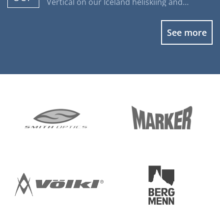
Vertical on our Iceland heliskiing and
heliboarding programs.
See more